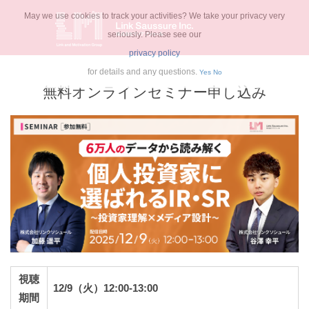
May we use cookies to track your activities? We take your privacy very
seriously. Please see our
privacy policy
for details and any questions.
Yes
No
無料オンラインセミナー申し込み
視聴
12/9（火）12:00-13:00
期間